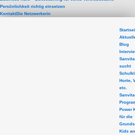
Persönlichkeit richtig einsetzen
Kontakt
Die Netzwerkerin
Sanvitanima Events
Startsei
Aktuell
Blog
Intervi
Sanvit
sucht
Schulkl
Horte, 
etc.
Sanvit
Progra
Power 
für die
Grunds
Kids a