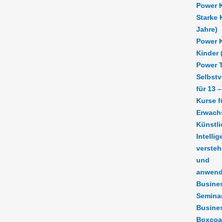
Power K
Starke 
Jahre)
Power K
Kinder 
Power T
Selbstv
für 13 
Kurse f
Erwach
Künstli
Intellig
verste
und
anwen
Busine
Semina
Busine
Boxcoa