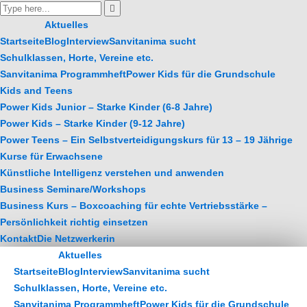
Aktuelles
Startseite
Blog
Interview
Sanvitanima sucht
Schulklassen, Horte, Vereine etc.
Sanvitanima Programmheft
Power Kids für die Grundschule
Kids and Teens
Power Kids Junior – Starke Kinder (6-8 Jahre)
Power Kids – Starke Kinder (9-12 Jahre)
Power Teens – Ein Selbstverteidigungskurs für 13 – 19 Jährige
Kurse für Erwachsene
Künstliche Intelligenz verstehen und anwenden
Business Seminare/Workshops
Business Kurs – Boxcoaching für echte Vertriebsstärke –
Persönlichkeit richtig einsetzen
Kontakt
Die Netzwerkerin
Sanvitanima Events
Aktuelles
Startseite
Blog
Interview
Sanvitanima sucht
Schulklassen, Horte, Vereine etc.
Sanvitanima Programmheft
Power Kids für die Grundschule