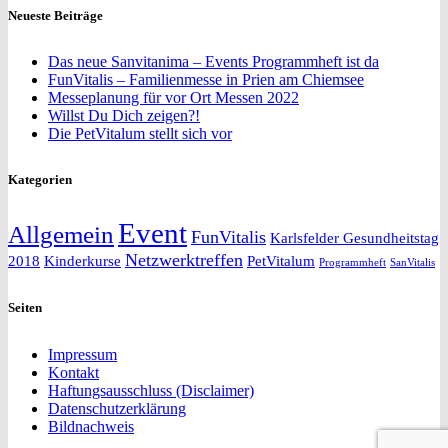
Neueste Beiträge
Das neue Sanvitanima – Events Programmheft ist da
FunVitalis – Familienmesse in Prien am Chiemsee
Messeplanung für vor Ort Messen 2022
Willst Du Dich zeigen?!
Die PetVitalum stellt sich vor
Kategorien
Event
Allgemein
FunVitalis
Karlsfelder Gesundheitstag
Netzwerktreffen
2018
Kinderkurse
PetVitalum
Programmheft
SanVitalis
Seiten
Impressum
Kontakt
Haftungsausschluss (Disclaimer)
Datenschutzerklärung
Bildnachweis